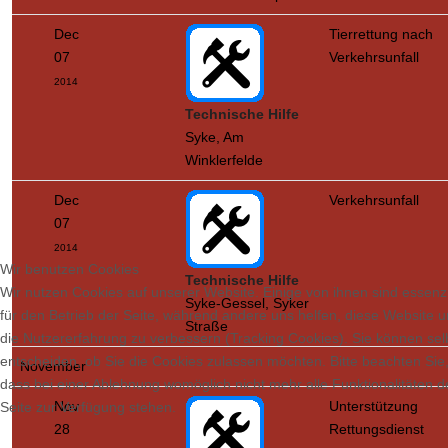
Dec
Tierrettung nach
07
Verkehrsunfall
2014
Technische Hilfe
Syke, Am
Winklerfelde
Dec
Verkehrsunfall
07
2014
Wir benutzen Cookies
Technische Hilfe
Wir nutzen Cookies auf unserer Website. Einige von ihnen sind essenzi
Syke-Gessel, Syker
für den Betrieb der Seite, während andere uns helfen, diese Website 
Straße
die Nutzererfahrung zu verbessern (Tracking Cookies). Sie können sel
entscheiden, ob Sie die Cookies zulassen möchten. Bitte beachten Sie
November
dass bei einer Ablehnung womöglich nicht mehr alle Funktionalitäten d
Nov
Unterstützung
Seite zur Verfügung stehen.
28
Rettungsdienst