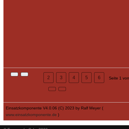
1
2
3
4
5
6
Seite 1 vo
Einsatzkomponente V4.0.06 (C) 2023 by Ralf Meyer (
www.einsatzkomponente.de
)