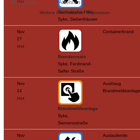
Akzeptieren
Ablehnen
2014
Technische Hilfe
Weitere Informationen
|
Impressum
Syke, Siebenhäuser
Nov
Containerbrand
27
2014
Brandeinsatz
Syke, Ferdinand-
Salfer Straße
Nov
Auslösug
14
Brandmeldeanlag
2014
Brandmeldeanlage
Syke,
Siemensstraße
Nov
Auslaufende