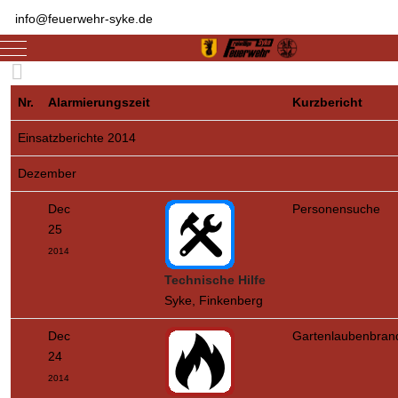
info@feuerwehr-syke.de
Mobile Menu Toggle
Nr.
Alarmierungszeit
Kurzbericht
Einsatzberichte 2014
Dezember
Dec
Personensuche
25
2014
Technische Hilfe
Syke, Finkenberg
Dec
Gartenlaubenbran
24
2014