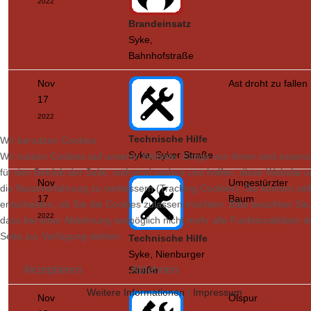
2022
Brandeinsatz
Syke,
Bahnhofstraße
Nov
Ast droht zu fallen
17
2022
Technische Hilfe
Wir benutzen Cookies
Syke, Syker Straße
Wir nutzen Cookies auf unserer Website. Einige von ihnen sind essenzi
für den Betrieb der Seite, während andere uns helfen, diese Website 
Nov
Umgestürzter
die Nutzererfahrung zu verbessern (Tracking Cookies). Sie können sel
17
Baum
entscheiden, ob Sie die Cookies zulassen möchten. Bitte beachten Sie
2022
dass bei einer Ablehnung womöglich nicht mehr alle Funktionalitäten d
Seite zur Verfügung stehen.
Technische Hilfe
Syke, Nienburger
Akzeptieren
Ablehnen
Straße
Weitere Informationen
|
Impressum
Nov
Ölspur