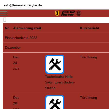
info@feuerwehr-syke.de
Mobile Menu Toggle
Nr.
Alarmierungszeit
Kurzbericht
Einsatzberichte 2022
Dezember
Dec
Türöffnung
24
2022
Technische Hilfe
Syke, Ernst-Boden-
Straße
Dec
Türöffnung
20