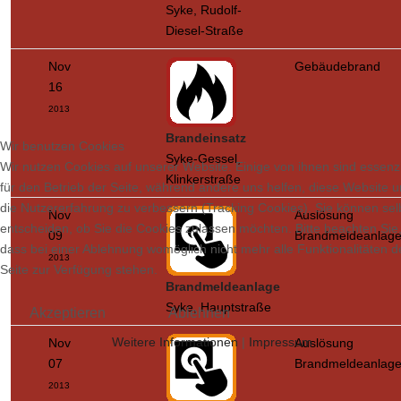
Syke, Rudolf-
Diesel-Straße
Nov
Gebäudebrand
16
2013
Brandeinsatz
Wir benutzen Cookies
Syke-Gessel,
Wir nutzen Cookies auf unserer Website. Einige von ihnen sind essenzi
Klinkerstraße
für den Betrieb der Seite, während andere uns helfen, diese Website 
die Nutzererfahrung zu verbessern (Tracking Cookies). Sie können sel
Nov
Auslösung
entscheiden, ob Sie die Cookies zulassen möchten. Bitte beachten Sie
09
Brandmeldeanlag
dass bei einer Ablehnung womöglich nicht mehr alle Funktionalitäten d
2013
Seite zur Verfügung stehen.
Brandmeldeanlage
Syke, Hauptstraße
Akzeptieren
Ablehnen
Weitere Informationen
|
Impressum
Nov
Auslösung
07
Brandmeldeanlag
2013