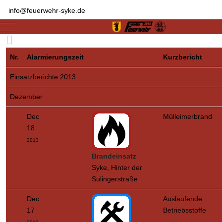
info@feuerwehr-syke.de
Mobile Menu Toggle
Nr.
Alarmierungszeit
Kurzbericht
Einsatzberichte 2013
Dezember
Dec
Mülleimerbrand
18
2013
Brandeinsatz
Syke, Hinter der
Sulingerstraße
Dec
Auslaufende
17
Betriebsstoffe