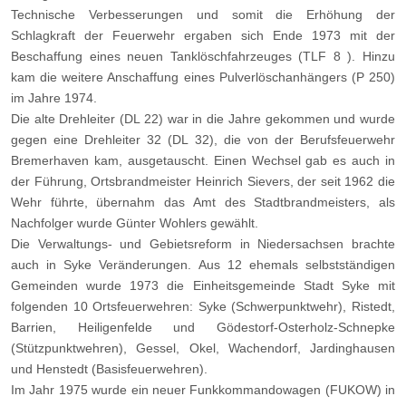
Technische Verbesserungen und somit die Erhöhung der
Schlagkraft der Feuerwehr ergaben sich Ende 1973 mit der
Beschaffung eines neuen Tanklöschfahrzeuges (TLF 8 ). Hinzu
kam die weitere Anschaffung eines Pulverlöschanhängers (P 250)
im Jahre 1974.
Die alte Drehleiter (DL 22) war in die Jahre gekommen und wurde
gegen eine Drehleiter 32 (DL 32), die von der Berufsfeuerwehr
Bremerhaven kam, ausgetauscht. Einen Wechsel gab es auch in
der Führung, Ortsbrandmeister Heinrich Sievers, der seit 1962 die
Wehr führte, übernahm das Amt des Stadtbrandmeisters, als
Nachfolger wurde Günter Wohlers gewählt.
Die Verwaltungs- und Gebietsreform in Niedersachsen brachte
auch in Syke Veränderungen. Aus 12 ehemals selbstständigen
Gemeinden wurde 1973 die Einheitsgemeinde Stadt Syke mit
folgenden 10 Ortsfeuerwehren: Syke (Schwerpunktwehr), Ristedt,
Barrien, Heiligenfelde und Gödestorf-Osterholz-Schnepke
(Stützpunktwehren), Gessel, Okel, Wachendorf, Jardinghausen
und Henstedt (Basisfeuerwehren).
Im Jahr 1975 wurde ein neuer Funkkommandowagen (FUKOW) in