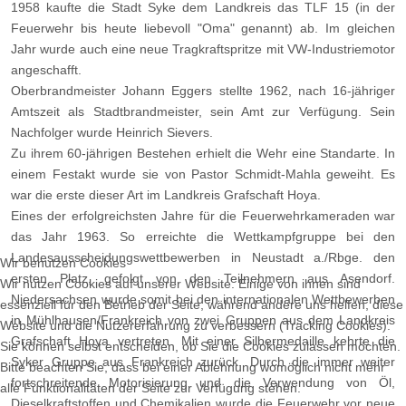
1958 kaufte die Stadt Syke dem Landkreis das TLF 15 (in der
Feuerwehr bis heute liebevoll "Oma" genannt) ab. Im gleichen
Jahr wurde auch eine neue Tragkraftspritze mit VW-Industriemotor
angeschafft.
Oberbrandmeister Johann Eggers stellte 1962, nach 16-jähriger
Amtszeit als Stadtbrandmeister, sein Amt zur Verfügung. Sein
Nachfolger wurde Heinrich Sievers.
Zu ihrem 60-jährigen Bestehen erhielt die Wehr eine Standarte. In
einem Festakt wurde sie von Pastor Schmidt-Mahla geweiht. Es
war die erste dieser Art im Landkreis Grafschaft Hoya.
Eines der erfolgreichsten Jahre für die Feuerwehrkameraden war
das Jahr 1963. So erreichte die Wettkampfgruppe bei den
Landesausscheidungswettbewerben in Neustadt a./Rbge. den
Wir benutzen Cookies
ersten Platz, gefolgt von den Teilnehmern aus Asendorf.
Wir nutzen Cookies auf unserer Website. Einige von ihnen sind
Niedersachsen wurde somit bei den internationalen Wettbewerben
essenziell für den Betrieb der Seite, während andere uns helfen, diese
in Mühlhausen/Frankreich von zwei Gruppen aus dem Landkreis
Website und die Nutzererfahrung zu verbessern (Tracking Cookies).
Grafschaft Hoya vertreten. Mit einer Silbermedaille kehrte die
Sie können selbst entscheiden, ob Sie die Cookies zulassen möchten.
Syker Gruppe aus Frankreich zurück. Durch die immer weiter
Bitte beachten Sie, dass bei einer Ablehnung womöglich nicht mehr
fortschreitende Motorisierung und die Verwendung von Öl,
alle Funktionalitäten der Seite zur Verfügung stehen.
Dieselkraftstoffen und Chemikalien wurde die Feuerwehr vor neue