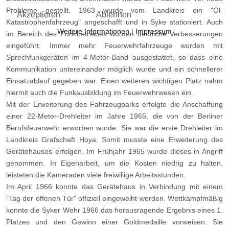
Probleme gestellt. 1963 wurde vom Landkreis ein "Öl-
Akzeptieren
Ablehnen
Katastrophenfahrzeug" angeschafft und in Syke stationiert. Auch
Weitere Informationen
|
Impressum
im Bereich des Funkbetriebes wurden deutliche Verbesserungen
eingeführt. Immer mehr Feuerwehrfahrzeuge wurden mit
Sprechfunkgeräten im 4-Meter-Band ausgestattet, so dass eine
Kommunikation untereinander möglich wurde und ein schnellerer
Einsatzablauf gegeben war. Einen weiteren wichtigen Platz nahm
hiermit auch die Funkausbildung im Feuerwehrwesen ein.
Mit der Erweiterung des Fahrzeugparks erfolgte die Anschaffung
einer 22-Meter-Drehleiter im Jahre 1965, die von der Berliner
Berufsfeuerwehr erworben wurde. Sie war die erste Drehleiter im
Landkreis Grafschaft Hoya. Somit musste eine Erweiterung des
Gerätehauses erfolgen. Im Frühjahr 1965 wurde dieses in Angriff
genommen. In Eigenarbeit, um die Kosten niedrig zu halten,
leisteten die Kameraden viele freiwillige Arbeitsstunden.
Im April 1966 konnte das Gerätehaus in Verbindung mit einem
"Tag der offenen Tür" offiziell eingeweiht werden. Wettkampfmäßig
konnte die Syker Wehr 1966 das herausragende Ergebnis eines 1.
Platzes und den Gewinn einer Goldmedaille vorweisen. Sie