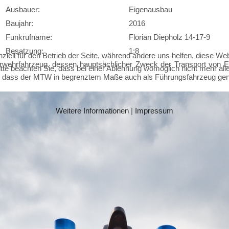
Ausbauer:
Eigenausbau
Baujahr:
2016
Funkrufname:
Florian Diepholz 14-17-9
Besatzung:
1:8
ziell für den Betrieb der Seite, während andere uns helfen, diese We
ehrfahrzeug, dessen hauptsächlicher Zweck der Transport von Eins
te beachten Sie, dass bei einer Ablehnung womöglich nicht mehr alle 
, dass der MTW in begrenztem Maße auch als Führungsfahrzeug gen
Weitere Informationen
|
Impressum