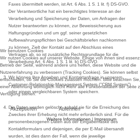
Faxes übermittelt werden, ist Art. 6 Abs. 1 S. 1 lit. f) DS-GVO.
Der Verantwortliche hat ein berechtigtes Interesse an der
Verarbeitung und Speicherung der Daten, um Anfragen der
Nutzer beantworten zu können, zur Beweissicherung aus
Haftungsgründen und um ggf. seiner gesetzlichen
Aufbewahrungspflichten bei Geschäftsbriefen nachkommen
zu können. Zielt der Kontakt auf den Abschluss eines
Wir benutzen Cookies
Vertrages ab, so ist zusätzliche Rechtsgrundlage für die
Wir nutzen Cookies auf unserer Website. Einige von ihnen sind essenzi
Verarbeitung Art. 6 Abs. 1 S. 1 lit. b) DS-GVO.
Betrieb der Seite, während andere uns helfen, diese Website und die
Nutzererfahrung zu verbessern (Tracking Cookies). Sie können selbst
Wir können Ihre Angaben und Kontaktanfrage in unserem
entscheiden, ob Sie die Cookies zulassen möchten. Bitte beachten Sie,
Customer-Relationship-Management System ("CRM System")
einer Ablehnung womöglich nicht mehr alle Funktionalitäten der Seite 
oder einem vergleichbaren System speichern.
Verfügung stehen.
Die Daten werden gelöscht, sobald sie für die Erreichung des
Akzeptieren
Ablehnen
Zweckes ihrer Erhebung nicht mehr erforderlich sind. Für die
Weitere Informationen
|
Impressum
personenbezogenen Daten aus der Eingabemaske des
Kontaktformulars und diejenigen, die per E-Mail übersandt
wurden, ist dies dann der Fall, wenn die jeweilige