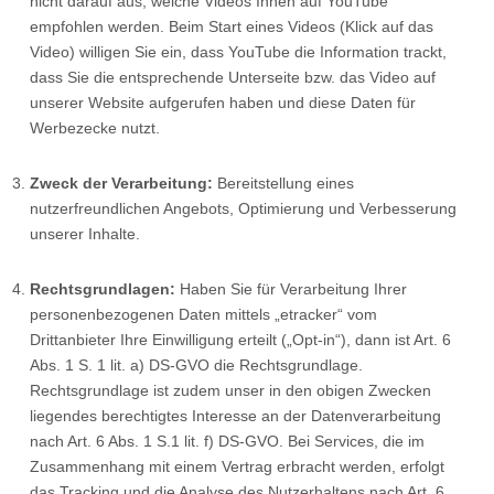
nicht darauf aus, welche Videos Ihnen auf YouTube
empfohlen werden. Beim Start eines Videos (Klick auf das
Video) willigen Sie ein, dass YouTube die Information trackt,
dass Sie die entsprechende Unterseite bzw. das Video auf
unserer Website aufgerufen haben und diese Daten für
Werbezecke nutzt.
Zweck der Verarbeitung:
Bereitstellung eines
nutzerfreundlichen Angebots, Optimierung und Verbesserung
unserer Inhalte.
Rechtsgrundlagen:
Haben Sie für Verarbeitung Ihrer
personenbezogenen Daten mittels „etracker“ vom
Drittanbieter Ihre Einwilligung erteilt („Opt-in“), dann ist Art. 6
Abs. 1 S. 1 lit. a) DS-GVO die Rechtsgrundlage.
Rechtsgrundlage ist zudem unser in den obigen Zwecken
liegendes berechtigtes Interesse an der Datenverarbeitung
nach Art. 6 Abs. 1 S.1 lit. f) DS-GVO. Bei Services, die im
Zusammenhang mit einem Vertrag erbracht werden, erfolgt
das Tracking und die Analyse des Nutzerhaltens nach Art. 6