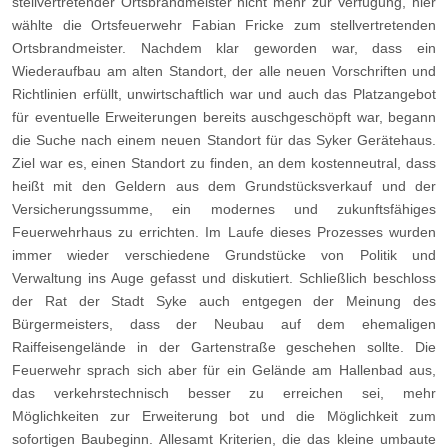
stellvertretender Ortsbrandmeister nicht mehr zur Verfügung, hier
wählte die Ortsfeuerwehr Fabian Fricke zum stellvertretenden
Ortsbrandmeister. Nachdem klar geworden war, dass ein
Wiederaufbau am alten Standort, der alle neuen Vorschriften und
Richtlinien erfüllt, unwirtschaftlich war und auch das Platzangebot
für eventuelle Erweiterungen bereits auschgeschöpft war, begann
die Suche nach einem neuen Standort für das Syker Gerätehaus.
Ziel war es, einen Standort zu finden, an dem kostenneutral, dass
heißt mit den Geldern aus dem Grundstücksverkauf und der
Versicherungssumme, ein modernes und zukunftsfähiges
Feuerwehrhaus zu errichten. Im Laufe dieses Prozesses wurden
immer wieder verschiedene Grundstücke von Politik und
Verwaltung ins Auge gefasst und diskutiert. Schließlich beschloss
der Rat der Stadt Syke auch entgegen der Meinung des
Bürgermeisters, dass der Neubau auf dem ehemaligen
Raiffeisengelände in der Gartenstraße geschehen sollte. Die
Feuerwehr sprach sich aber für ein Gelände am Hallenbad aus,
das verkehrstechnisch besser zu erreichen sei, mehr
Möglichkeiten zur Erweiterung bot und die Möglichkeit zum
sofortigen Baubeginn. Allesamt Kriterien, die das kleine umbaute