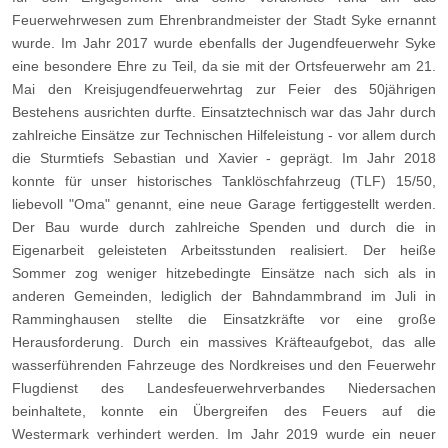
Feuerwehrwesen zum Ehrenbrandmeister der Stadt Syke ernannt
wurde. Im Jahr 2017 wurde ebenfalls der Jugendfeuerwehr Syke
eine besondere Ehre zu Teil, da sie mit der Ortsfeuerwehr am 21.
Mai den Kreisjugendfeuerwehrtag zur Feier des 50jährigen
Bestehens ausrichten durfte. Einsatztechnisch war das Jahr durch
zahlreiche Einsätze zur Technischen Hilfeleistung - vor allem durch
die Sturmtiefs Sebastian und Xavier - geprägt. Im Jahr 2018
konnte für unser historisches Tanklöschfahrzeug (TLF) 15/50,
liebevoll "Oma" genannt, eine neue Garage fertiggestellt werden.
Der Bau wurde durch zahlreiche Spenden und durch die in
Eigenarbeit geleisteten Arbeitsstunden realisiert. Der heiße
Sommer zog weniger hitzebedingte Einsätze nach sich als in
anderen Gemeinden, lediglich der Bahndammbrand im Juli in
Ramminghausen stellte die Einsatzkräfte vor eine große
Herausforderung. Durch ein massives Kräfteaufgebot, das alle
wasserführenden Fahrzeuge des Nordkreises und den Feuerwehr
Flugdienst des Landesfeuerwehrverbandes Niedersachen
beinhaltete, konnte ein Übergreifen des Feuers auf die
Westermark verhindert werden. Im Jahr 2019 wurde ein neuer