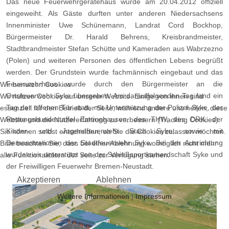
Das neue Feuerwehrgerätehaus wurde am 20.04.2012 offiziell
eingeweiht. Als Gäste durften unter anderen Niedersachsens
Innenminister Uwe Schünemann, Landrat Cord Bockhop,
Bürgermeister Dr. Harald Behrens, Kreisbrandmeister,
Stadtbrandmeister Stefan Schütte und Kameraden aus Wabrzezno
(Polen) und weiteren Personen des öffentlichen Lebens begrüßt
werden. Der Grundstein wurde fachmännisch eingebaut und das
Feuerwehrhaus wurde durch den Bürgermeister an die
Wir benutzen Cookies
Ortsfeuerwehr Syke übergeben. Am darauffolgenden Tag fand ein
Wir nutzen Cookies auf unserer Website. Einige von ihnen sind
Tag der offenen Tür statt, mit Unterstützung der Polizei Syke, der
essenziell für den Betrieb der Seite, während andere uns helfen, diese
Rettungshundestaffel Emtinghausen, des THW, des DRK, der
Website und die Nutzererfahrung zu verbessern (Tracking Cookies).
Kinder- und Jugendfeuerwehr Stadt Syke, sowie mit
Sie können selbst entscheiden, ob Sie die Cookies zulassen möchten.
Demonstrationen der Stadtfeuerwehr Syke. Bei der Ausrichtung
Bitte beachten Sie, dass bei einer Ablehnung womöglich nicht mehr
wurden wir unterstützt von der Schießsportkamerdschaft Syke und
alle Funktionalitäten der Seite zur Verfügung stehen.
der Freiwilligen Feuerwehr Bremen-Neustadt.
Akzeptieren
Ablehnen
Weitere Informationen
|
Impressum