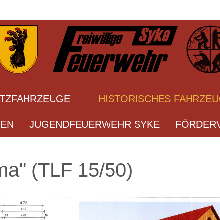
ATZFAHRZEUGE
HISTORISCHES FAHRZE
DEN
JUGENDFEUERWEHR SYKE
FÖRDERV
ma" (TLF 15/50)