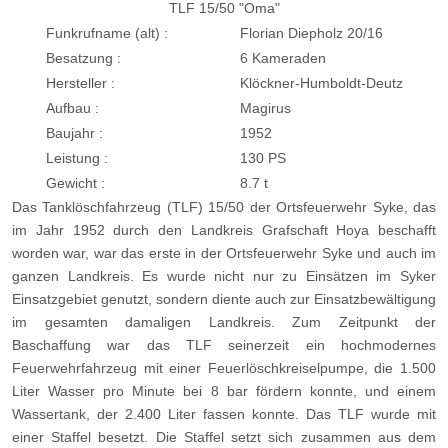
TLF 15/50 "Oma"
Funkrufname (alt) :
Florian Diepholz 20/16
Besatzung :
6 Kameraden
Hersteller :
Klöckner-Humboldt-Deutz
Aufbau :
Magirus
Baujahr :
1952
Leistung :
130 PS
Gewicht :
8.7 t
Das Tanklöschfahrzeug (TLF) 15/50 der Ortsfeuerwehr Syke, das
im Jahr 1952 durch den Landkreis Grafschaft Hoya beschafft
worden war, war das erste in der Ortsfeuerwehr Syke und auch im
ganzen Landkreis. Es wurde nicht nur zu Einsätzen im Syker
Einsatzgebiet genutzt, sondern diente auch zur Einsatzbewältigung
im gesamten damaligen Landkreis. Zum Zeitpunkt der
Baschaffung war das TLF seinerzeit ein hochmodernes
Feuerwehrfahrzeug mit einer Feuerlöschkreiselpumpe, die 1.500
Liter Wasser pro Minute bei 8 bar fördern konnte, und einem
Wassertank, der 2.400 Liter fassen konnte. Das TLF wurde mit
einer Staffel besetzt. Die Staffel setzt sich zusammen aus dem