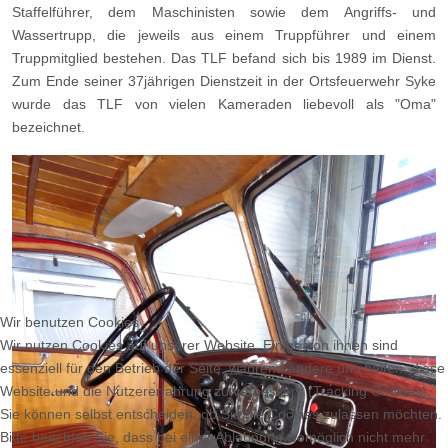
Staffelführer, dem Maschinisten sowie dem Angriffs- und
Wassertrupp, die jeweils aus einem Truppführer und einem
Truppmitglied bestehen. Das TLF befand sich bis 1989 im Dienst.
Zum Ende seiner 37jährigen Dienstzeit in der Ortsfeuerwehr Syke
wurde das TLF von vielen Kameraden liebevoll als "Oma"
bezeichnet.
Wir benutzen Cookies
Wir nutzen Cookies auf unserer Website. Einige von ihnen sind
essenziell für den Betrieb der Seite, während andere uns helfen, diese
Website und die Nutzererfahrung zu verbessern (Tracking Cookies).
Sie können selbst entscheiden, ob Sie die Cookies zulassen möchten.
Bitte beachten Sie, dass bei einer Ablehnung womöglich nicht mehr