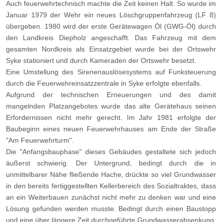
Auch feuerwehrtechnisch machte die Zeit keinen Halt. So wurde im
Januar 1979 der Wehr ein neues Löschgruppenfahrzeug (LF 8)
übergeben. 1980 wird der erste Gerätewagen Öl (GWG-Öl) durch
den Landkreis Diepholz angeschafft. Das Fahrzeug mit dem
gesamten Nordkreis als Einsatzgebiet wurde bei der Ortswehr
Syke stationiert und durch Kameraden der Ortswehr besetzt.
Eine Umstellung des Sirenenauslösesystems auf Funksteuerung
durch die Feuerwehreinsatzzentrale in Syke erfolgte ebenfalls.
Aufgrund der technischen Erneuerungen und des damit
mangelnden Platzangebotes wurde das alte Gerätehaus seinen
Erfordernissen nicht mehr gerecht. Im Jahr 1981 erfolgte der
Baubeginn eines neuen Feuerwehrhauses am Ende der Straße
"Am Feuerwehrturm".
Die "Anfangsbauphase" dieses Gebäudes gestaltete sich jedoch
äußerst schwierig. Der Untergrund, bedingt durch die in
unmittelbarer Nähe fließende Hache, drückte so viel Grundwasser
in den bereits fertiggestellten Kellerbereich des Sozialtraktes, dass
an ein Weiterbauen zunächst nicht mehr zu denken war und eine
Lösung gefunden werden musste. Bedingt durch einen Baustopp
und eine
über längere Zeit durchgeführte Grundwasserabsenkung,