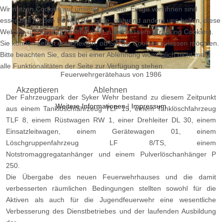
Wir nutzen Cookies auf unserer Website. Einige von ihnen sind
essenziell für den Betrieb der Seite, während andere uns helfen, diese
Website und die Nutzererfahrung zu verbessern (Tracking Cookies).
Sie können selbst entscheiden, ob Sie die Cookies zulassen möchten.
Bitte beachten Sie, dass bei einer Ablehnung womöglich nicht mehr
alle Funktionalitäten der Seite zur Verfügung stehen.
Feuerwehrgerätehaus von 1986
Akzeptieren
Ablehnen
Der Fahrzeugpark der Syker Wehr bestand zu diesem Zeitpunkt
Weitere Informationen
|
Impressum
aus einem Tanklöschfahrzeug TLF 15, einem Tanklöschfahrzeug
TLF 8, einem Rüstwagen RW 1, einer Drehleiter DL 30, einem
Einsatzleitwagen, einem Gerätewagen 01, einem
Löschgruppenfahrzeug LF 8/TS, einem
Notstromaggregatanhänger und einem Pulverlöschanhänger P
250.
Die Übergabe des neuen Feuerwehrhauses und die damit
verbesserten räumlichen Bedingungen stellten sowohl für die
Aktiven als auch für die Jugendfeuerwehr eine wesentliche
Verbesserung des Dienstbetriebes und der laufenden Ausbildung