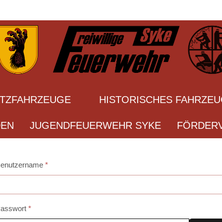
ATZFAHRZEUGE
HISTORISCHES FAHRZE
DEN
JUGENDFEUERWEHR SYKE
FÖRDERV
enutzername
*
asswort
*