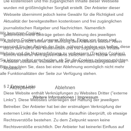
Die kostenlosen und frei zugänglichen Inhalte dieser Webseite
wurden mit größtmöglicher Sorgfalt erstellt. Der Anbieter dieser
Webseite übernimmt jedoch keine Gewähr für die Richtigkeit und
Aktualität der bereitgestellten kostenlosen und frei zugänglichen
journalistischen Ratgeber und Nachrichten. Namentlich
Wir benutzen Cookies
gekennzeichnete Beiträge geben die Meinung des jeweiligen
Wir nutzen Cookies auf unserer Website. Einige von ihnen sind
Autors und nicht immer die Meinung des Anbieters wieder. Allein
essenziell für den Betrieb der Seite, während andere uns helfen, diese
durch den Aufruf der kostenlosen und frei zugänglichen Inhalte
Website und die Nutzererfahrung zu verbessern (Tracking Cookies).
kommt keinerlei Vertragsverhältnis zwischen dem Nutzer und dem
Sie können selbst entscheiden, ob Sie die Cookies zulassen möchten.
Anbieter zustande, insoweit fehlt es am Rechtsbindungswillen des
Bitte beachten Sie, dass bei einer Ablehnung womöglich nicht mehr
Anbieters.
alle Funktionalitäten der Seite zur Verfügung stehen.
§ 2 Externe Links
Akzeptieren
Ablehnen
Diese Website enthält Verknüpfungen zu Websites Dritter ("externe
Weitere Informationen
|
Impressum
Links"). Diese Websites unterliegen der Haftung der jeweiligen
Betreiber. Der Anbieter hat bei der erstmaligen Verknüpfung der
externen Links die fremden Inhalte daraufhin überprüft, ob etwaige
Rechtsverstöße bestehen. Zu dem Zeitpunkt waren keine
Rechtsverstöße ersichtlich. Der Anbieter hat keinerlei Einfluss auf