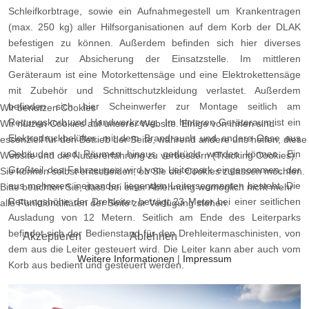
Schleifkorbtrage, sowie ein Aufnahmegestell um Krankentragen
(max. 250 kg) aller Hilfsorganisationen auf dem Korb der DLAK
befestigen zu können. Außerdem befinden sich hier diverses
Material zur Absicherung der Einsatzstelle. Im mittleren
Geräteraum ist eine Motorkettensäge und eine Elektrokettensäge
mit Zubehör und Schnittschutzkleidung verlastet. Außerdem
befinden sich hier Scheinwerfer zur Montage seitlich am
Wir benutzen Cookies
Rettungskorb und Handwerkzeug. Im hinteren Geräteraum ist ein
Wir nutzen Cookies auf unserer Website. Einige von ihnen sind
Elektrodruckbelüfter, mit dem Brandrauch und andere Gase aus
essenziell für den Betrieb der Seite, während andere uns helfen, diese
Gebäuden und Räumen hinaus gedrückt werden können. Ein
Website und die Nutzererfahrung zu verbessern (Tracking Cookies).
Großteil des Fahrzeuges wird vom Leiterpark eingenommen, der
Sie können selbst entscheiden, ob Sie die Cookies zulassen möchten.
aus mehreren ineinander liegenden Leitersegmenten besteht. Die
Bitte beachten Sie, dass bei einer Ablehnung womöglich nicht mehr
Rettungshöhe der Drehleiter beträgt 23 Meter bei einer seitlichen
alle Funktionalitäten der Seite zur Verfügung stehen.
Ausladung von 12 Metern. Seitlich am Ende des Leiterparks
befindet sich der Bedienstand für den Drehleitermaschinisten, von
Akzeptieren
Ablehnen
dem aus die Leiter gesteuert wird. Die Leiter kann aber auch vom
Weitere Informationen
|
Impressum
Korb aus bedient und gesteuert werden.