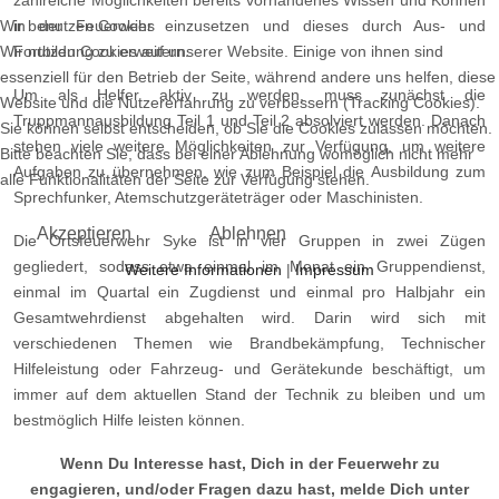
zahlreiche Möglichkeiten bereits vorhandenes Wissen und Können
Wir benutzen Cookies
in der Feuerwehr einzusetzen und dieses durch Aus- und
Wir nutzen Cookies auf unserer Website. Einige von ihnen sind
Fortbildung zu erweitern.
essenziell für den Betrieb der Seite, während andere uns helfen, diese
Um als Helfer aktiv zu werden, muss zunächst die
Website und die Nutzererfahrung zu verbessern (Tracking Cookies).
Truppmannausbildung Teil 1 und Teil 2 absolviert werden. Danach
Sie können selbst entscheiden, ob Sie die Cookies zulassen möchten.
stehen viele weitere Möglichkeiten zur Verfügung, um weitere
Bitte beachten Sie, dass bei einer Ablehnung womöglich nicht mehr
Aufgaben zu übernehmen, wie zum Beispiel die Ausbildung zum
alle Funktionalitäten der Seite zur Verfügung stehen.
Sprechfunker, Atemschutzgeräteträger oder Maschinisten.
Akzeptieren
Ablehnen
Die Ortsfeuerwehr Syke ist in vier Gruppen in zwei Zügen
gegliedert, sodass etwa einmal im Monat ein Gruppendienst,
Weitere Informationen
|
Impressum
einmal im Quartal ein Zugdienst und einmal pro Halbjahr ein
Gesamtwehrdienst abgehalten wird. Darin wird sich mit
verschiedenen Themen wie Brandbekämpfung, Technischer
Hilfeleistung oder Fahrzeug- und Gerätekunde beschäftigt, um
immer auf dem aktuellen Stand der Technik zu bleiben und um
bestmöglich Hilfe leisten können.
Wenn Du Interesse hast, Dich in der Feuerwehr zu
engagieren, und/oder Fragen dazu hast, melde Dich unter