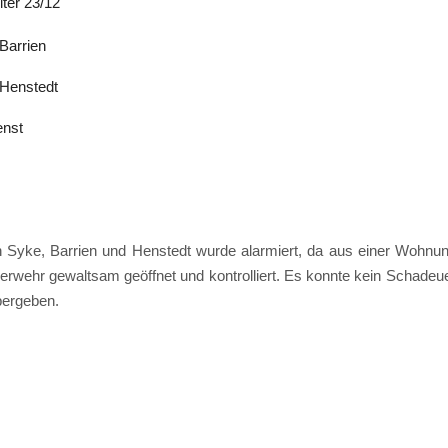
iter 23/12
Barrien
Henstedt
enst
Syke, Barrien und Henstedt wurde alarmiert, da aus einer Wohnung
ehr gewaltsam geöffnet und kontrolliert. Es konnte kein Schadeuer
bergeben.