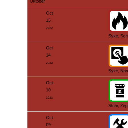
Oktober
Oct
15
2022
Syke, Sch
Oct
14
2022
Syke, Nor
Oct
10
2022
Stuhr, Zep
Oct
09