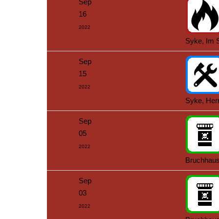
Sep
16
2022
Syke, Im 
Sep
15
2022
Syke, Herr
Sep
05
2022
Bruchhaus
Sep
03
2022