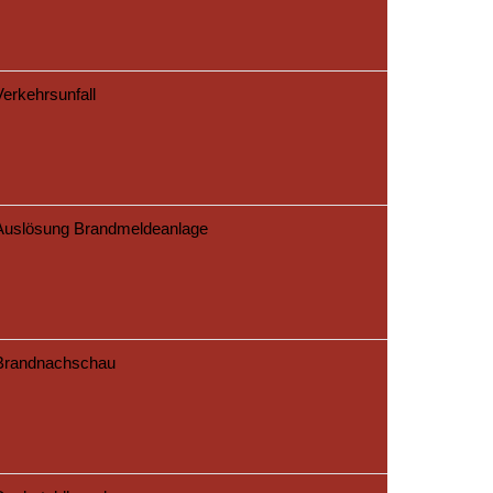
Verkehrsunfall
Auslösung Brandmeldeanlage
Brandnachschau