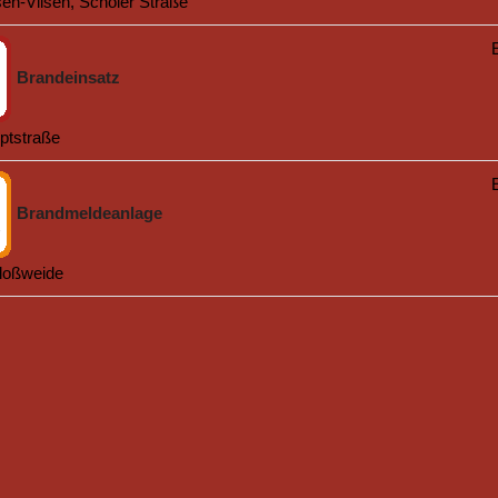
en-Vilsen, Scholer Straße
Brandeinsatz
ptstraße
Brandmeldeanlage
loßweide