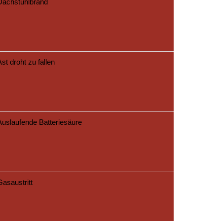
Dachstuhlbrand
Ast droht zu fallen
Auslaufende Batteriesäure
Gasaustritt