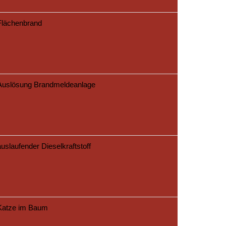
Flächenbrand
Auslösung Brandmeldeanlage
auslaufender Dieselkraftstoff
Katze im Baum