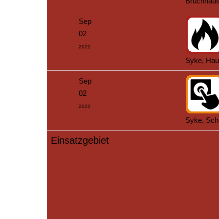
Bruchhaus
Sep
02
2022
Syke, Hau
Sep
02
2022
Syke, Sch
Einsatzgebiet