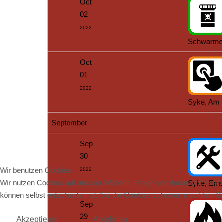
Oct
02
2022
Schwarme,
Oct
01
2022
Syke, Am 
September
Sep
30
Wir benutzen Cookies
2022
Wir nutzen Cookies auf unserer Website. Einige von ihnen sind essen
Syke, Ern
können selbst entscheiden, ob Sie die Cookies zulassen möchten. Bit
Sep
29
Akzeptieren
Ablehnen