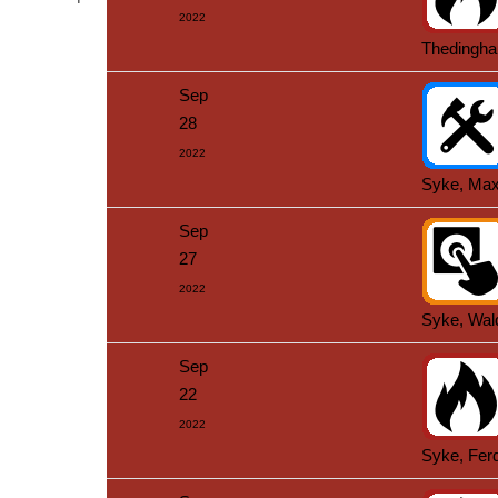
2022
Thedingha
Sep
28
2022
Syke, Max
Sep
27
2022
Syke, Wal
Sep
22
2022
Syke, Ferd