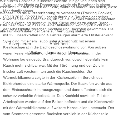
Wir nutzen Cookies auf unserer Website. Einige von ihnen sind
Syke. In der Nacht zu Donnerstag wurde ein Bewohner in einem
essenziell für den Betrieb der Seite, während andere uns helfen, diese
Mehrfamilienhaus
Website und die Nutzererfahrung zu verbessern (Tracking Cookies).
(20.10.2016, 02:22 Uhr) unsanft durch die Rauchmelder seiner
Sie können selbst entscheiden, ob Sie die Cookies zulassen möchten.
Single-Wohnung geweckt. In der Küche war es zu einem Brand
Bitte beachten Sie, dass bei einer Ablehnung womöglich nicht mehr
der Arbeitsplatte zwischen Kochfeld und Backofen gekommen. Die
alle Funktionalitäten der Seite zur Verfügung stehen.
mit 22 Einsatzkräften und 4 Fahrzeugen alarmierte Ortsfeuerwehr
Syke ging mit einem Trupp unter Atemschutz mit einem
Akzeptieren
Ablehnen
Kleinlöschgerät in die Dachgeschosswohnung vor. Von außen
Weitere Informationen
|
Impressum
waren keine Flammen und kein Rauch zu erkennen. In der
Wohnung lag eindeutig Brandgeruch vor, obwohl ebenfalls kein
Rauch mehr sichtbar war. Mit der Türöffnung und der Zufuhr
frischer Luft verstummten auch die Rauchmelder. Die
Wärmebildkamera zeigte in der Küchenzeile im Bereich des
Elektroherdes eine starke Wärmequelle. Der Backofen wurde aus
dem Einbauschrank herausgezogen und dann offenbarte sich die
schwarz verkohlte Arbeitsplatte. Das Kochfeld sowie ein Teil der
Arbeitsplatte wurden auf den Balkon befördert und die Küchenzeile
mit der Wärmebildkamera auf weitere Hitzequellen untersucht. Der
vom Stromnetz getrennte Backofen verblieb in der Küchenzeile