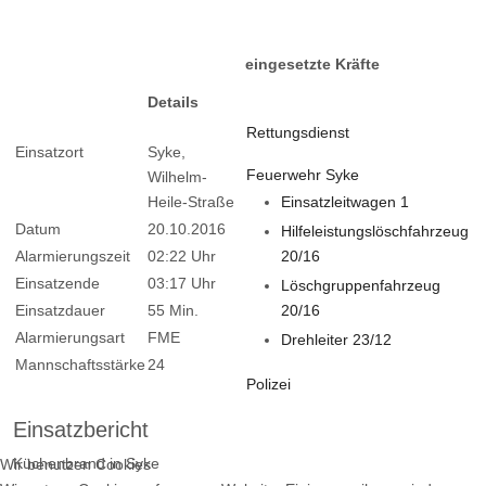
eingesetzte Kräfte
Details
Rettungsdienst
Einsatzort
Syke,
Feuerwehr Syke
Wilhelm-
Heile-Straße
Einsatzleitwagen 1
Datum
20.10.2016
Hilfeleistungslöschfahrzeug
Alarmierungszeit
02:22 Uhr
20/16
Einsatzende
03:17 Uhr
Löschgruppenfahrzeug
Einsatzdauer
55 Min.
20/16
Alarmierungsart
FME
Drehleiter 23/12
Mannschaftsstärke
24
Polizei
Einsatzbericht
Küchenbrand in Syke
Wir benutzen Cookies