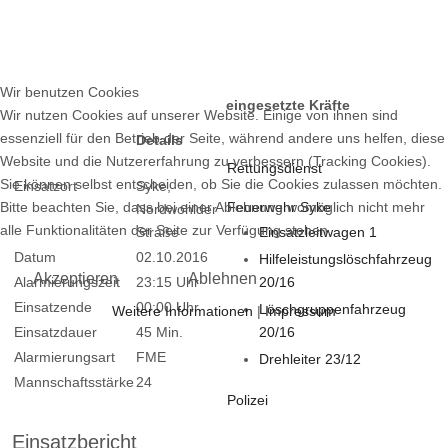
Wir benutzen Cookies
eingesetzte Kräfte
Wir nutzen Cookies auf unserer Website. Einige von ihnen sind
essenziell für den Betrieb der Seite, während andere uns helfen, diese
Details
Website und die Nutzererfahrung zu verbessern (Tracking Cookies).
Rettungsdienst
Sie können selbst entscheiden, ob Sie die Cookies zulassen möchten.
Einsatzort
Syke,
Bitte beachten Sie, dass bei einer Ablehnung womöglich nicht mehr
Feuerwehr Syke
Nordwohlder
alle Funktionalitäten der Seite zur Verfügung stehen.
Straße
Einsatzleitwagen 1
Datum
02.10.2016
Hilfeleistungslöschfahrzeug
Akzeptieren
Ablehnen
Alarmierungszeit
23:15 Uhr
20/16
Einsatzende
00:00 Uhr
Löschgruppenfahrzeug
Weitere Informationen
|
Impressum
Einsatzdauer
45 Min.
20/16
Alarmierungsart
FME
Drehleiter 23/12
Mannschaftsstärke
24
Polizei
Einsatzbericht