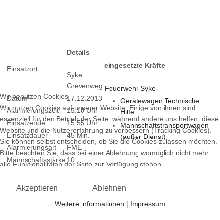
Details
eingesetzte Kräfte
Einsatzort
Syke,
Grevenweg
Feuerwehr Syke
Wir benutzen Cookies
Datum
17.12.2013
Gerätewagen Technische
Wir nutzen Cookies auf unserer Website. Einige von ihnen sind
Alarmierungszeit
15:10 Uhr
Hilfe
essenziell für den Betrieb der Seite, während andere uns helfen, diese
Einsatzende
15:55 Uhr
Mannschaftstransportwagen
Website und die Nutzererfahrung zu verbessern (Tracking Cookies).
Einsatzdauer
45 Min.
(außer Dienst)
Sie können selbst entscheiden, ob Sie die Cookies zulassen möchten.
Alarmierungsart
FME
Bitte beachten Sie, dass bei einer Ablehnung womöglich nicht mehr
Mannschaftsstärke
10
alle Funktionalitäten der Seite zur Verfügung stehen.
Akzeptieren
Ablehnen
Weitere Informationen
|
Impressum