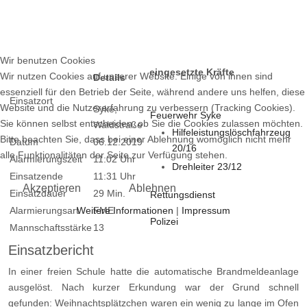
Wir benutzen Cookies
eingesetzte Kräfte
Wir nutzen Cookies auf unserer Website. Einige von ihnen sind
Details
essenziell für den Betrieb der Seite, während andere uns helfen, diese
Einsatzort
Website und die Nutzererfahrung zu verbessern (Tracking Cookies).
Syke,
Feuerwehr Syke
Sie können selbst entscheiden, ob Sie die Cookies zulassen möchten.
Waldstraße
Hilfeleistungslöschfahrzeug
Bitte beachten Sie, dass bei einer Ablehnung womöglich nicht mehr
Datum
06.12.2019
20/16
alle Funktionalitäten der Seite zur Verfügung stehen.
Alarmierungszeit
11:02 Uhr
Drehleiter 23/12
Einsatzende
11:31 Uhr
Akzeptieren
Ablehnen
Einsatzdauer
29 Min.
Rettungsdienst
Weitere Informationen
|
Impressum
Alarmierungsart
FME
Polizei
Mannschaftsstärke
13
Einsatzbericht
In einer freien Schule hatte die automatische Brandmeldeanlage
ausgelöst. Nach kurzer Erkundung war der Grund schnell
gefunden: Weihnachtsplätzchen waren ein wenig zu lange im Ofen