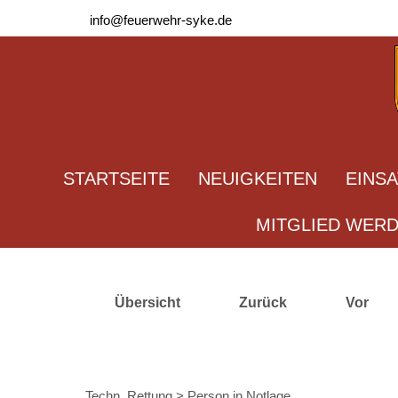
info@feuerwehr-syke.de
STARTSEITE
NEUIGKEITEN
EINS
MITGLIED WER
Übersicht
Zurück
Vor
Techn. Rettung > Person in Notlage