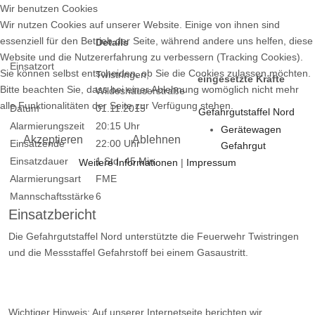
Wir benutzen Cookies
Wir nutzen Cookies auf unserer Website. Einige von ihnen sind
essenziell für den Betrieb der Seite, während andere uns helfen, diese
Details
Website und die Nutzererfahrung zu verbessern (Tracking Cookies).
Einsatzort
Sie können selbst entscheiden, ob Sie die Cookies zulassen möchten.
Twistringen,
eingesetzte Kräfte
Bitte beachten Sie, dass bei einer Ablehnung womöglich nicht mehr
Wildeshäuserstraße
alle Funktionalitäten der Seite zur Verfügung stehen.
Datum
01.11.2015
Gefahrgutstaffel Nord
Alarmierungszeit
20:15 Uhr
Gerätewagen
Akzeptieren
Ablehnen
Einsatzende
22:00 Uhr
Gefahrgut
Einsatzdauer
1 Std. 45 Min.
Weitere Informationen
|
Impressum
Alarmierungsart
FME
Mannschaftsstärke
6
Einsatzbericht
Die Gefahrgutstaffel Nord unterstützte die Feuerwehr Twistringen
und die Messstaffel Gefahrstoff bei einem Gasaustritt.
Wichtiger Hinweis: Auf unserer Internetseite berichten wir