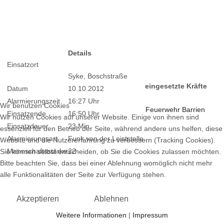
Details
Einsatzort
Syke, Boschstraße
eingesetzte Kräfte
Datum
10.10.2012
Alarmierungszeit
16:27 Uhr
Wir benutzen Cookies
Feuerwehr Barrien
Einsatzende
16:50 Uhr
Wir nutzen Cookies auf unserer Website. Einige von ihnen sind
Einsatzdauer
23 Min.
essenziell für den Betrieb der Seite, während andere uns helfen, diese
Alarmierungsart
Funk von der Leiststelle
Website und die Nutzererfahrung zu verbessern (Tracking Cookies).
Mannschaftsstärke
22
Sie können selbst entscheiden, ob Sie die Cookies zulassen möchten.
Bitte beachten Sie, dass bei einer Ablehnung womöglich nicht mehr
alle Funktionalitäten der Seite zur Verfügung stehen.
Akzeptieren
Ablehnen
Weitere Informationen
|
Impressum