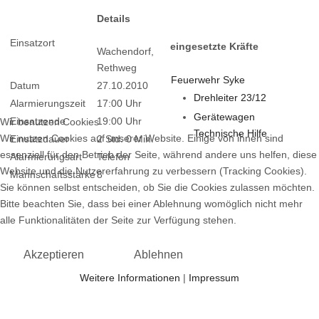
Details
Einsatzort
eingesetzte Kräfte
Wachendorf,
Rethweg
Feuerwehr Syke
Datum
27.10.2010
Drehleiter 23/12
Alarmierungszeit
17:00 Uhr
Gerätewagen
Einsatzende
19:00 Uhr
Wir benutzen Cookies
Technische Hilfe
Wir nutzen Cookies auf unserer Website. Einige von ihnen sind
Einsatzdauer
2 Std. 0 Min.
essenziell für den Betrieb der Seite, während andere uns helfen, diese
Alarmierungsart
Telefon
Website und die Nutzererfahrung zu verbessern (Tracking Cookies).
Mannschaftsstärke
8
Sie können selbst entscheiden, ob Sie die Cookies zulassen möchten.
Bitte beachten Sie, dass bei einer Ablehnung womöglich nicht mehr
alle Funktionalitäten der Seite zur Verfügung stehen.
Akzeptieren
Ablehnen
Weitere Informationen
|
Impressum