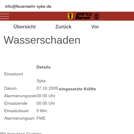
info@feuerwehr-syke.de
Mobile Menu Toggle
Übersicht
Zurück
Vor
Wasserschaden
Zugriffe 1829
Details
Einsatzort
Syke
Datum
07.10.2009
eingesetzte Kräfte
Alarmierungszeit
00:00 Uhr
Einsatzende
00:00 Uhr
Einsatzdauer
0 Min.
Alarmierungsart
FME
Wir benutzen Cookies