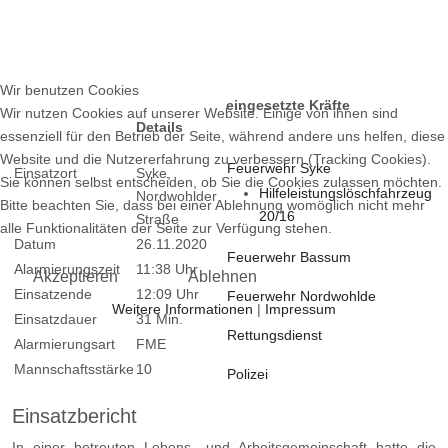
Wir benutzen Cookies
eingesetzte Kräfte
Wir nutzen Cookies auf unserer Website. Einige von ihnen sind
Details
essenziell für den Betrieb der Seite, während andere uns helfen, diese
Website und die Nutzererfahrung zu verbessern (Tracking Cookies).
Feuerwehr Syke
Einsatzort
Syke,
Sie können selbst entscheiden, ob Sie die Cookies zulassen möchten.
Hilfeleistungslöschfahrzeug
Nordwohlder
Bitte beachten Sie, dass bei einer Ablehnung womöglich nicht mehr
20/16
Straße
alle Funktionalitäten der Seite zur Verfügung stehen.
Datum
26.11.2020
Feuerwehr Bassum
Alarmierungszeit
11:38 Uhr
Akzeptieren
Ablehnen
Einsatzende
12:09 Uhr
Feuerwehr Nordwohlde
Weitere Informationen
|
Impressum
Einsatzdauer
31 Min.
Rettungsdienst
Alarmierungsart
FME
Mannschaftsstärke
10
Polizei
Einsatzbericht
In einer betreuten Lebens- und Arbeitsgemeinschaft hatte die