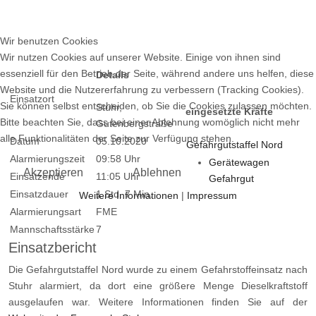
Wir benutzen Cookies
Wir nutzen Cookies auf unserer Website. Einige von ihnen sind
essenziell für den Betrieb der Seite, während andere uns helfen, diese
Details
Website und die Nutzererfahrung zu verbessern (Tracking Cookies).
Einsatzort
Sie können selbst entscheiden, ob Sie die Cookies zulassen möchten.
Stuhr,
eingesetzte Kräfte
Bitte beachten Sie, dass bei einer Ablehnung womöglich nicht mehr
Gutenbergstraße
alle Funktionalitäten der Seite zur Verfügung stehen.
Datum
05.10.2020
Gefahrgutstaffel Nord
Alarmierungszeit
09:58 Uhr
Gerätewagen
Akzeptieren
Ablehnen
Einsatzende
11:05 Uhr
Gefahrgut
Einsatzdauer
1 Std. 7 Min.
Weitere Informationen
|
Impressum
Alarmierungsart
FME
Mannschaftsstärke
7
Einsatzbericht
Die Gefahrgutstaffel Nord wurde zu einem Gefahrstoffeinsatz nach
Stuhr alarmiert, da dort eine größere Menge Dieselkraftstoff
ausgelaufen war. Weitere Informationen finden Sie auf der