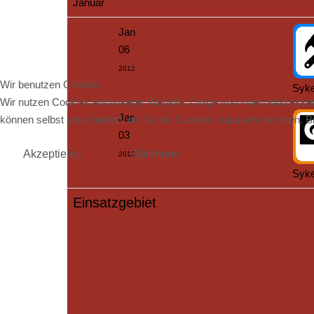
Januar
Jan
06
2012
Wir benutzen Cookies
Syke
Wir nutzen Cookies auf unserer Website. Einige von ihnen sind essen
Jan
können selbst entscheiden, ob Sie die Cookies zulassen möchten. Bit
03
Akzeptieren
Ablehnen
2012
Syk
Einsatzgebiet