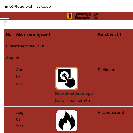
info@feuerwehr-syke.de
Mobile Menu Toggle
Nr.
Alarmierungszeit
Kurzbericht
Einsatzberichte 2009
August
Aug
Fehlalarm
05
2009
Brandmeldeanlage
Syke, Hauptstraße
Aug
Flächenbrand
01
2009